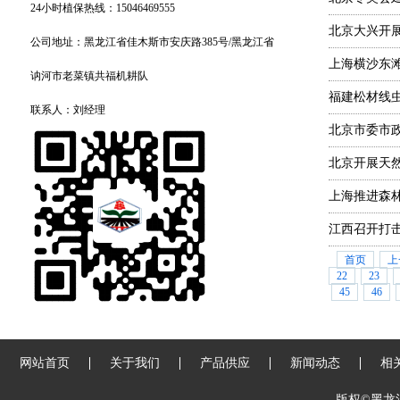
24小时植保热线：15046469555
北京大兴开
公司地址：黑龙江省佳木斯市安庆路385号/黑龙江省
上海横沙东
讷河市老菜镇共福机耕队
福建松材线
联系人：刘经理
北京市委市
北京开展天
上海推进森
江西召开打
首页
上
22
23
45
46
网站首页
关于我们
产品供应
新闻动态
相
版权©黑龙