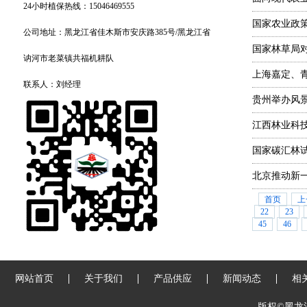
24小时植保热线：15046469555
国家农业政
公司地址：黑龙江省佳木斯市安庆路385号/黑龙江省
国家林草局
讷河市老菜镇共福机耕队
上海嘉定、
联系人：刘经理
贵州举办风
江西林业科技
国家碳汇林
北京推动新
首页
上
22
23
45
46
网站首页
关于我们
产品供应
新闻动态
相
版权©黑龙