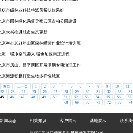
重庆市级林业科技特派员帮扶效果好
北京市园林绿化局督导密云区古柏公园建设
北京大兴推进城市生态更新
北京举办2021年山区森林经营作业设计培训班
上海：强冷空气袭来 猛禽加速南迁进程
北京市房山、昌平两区开展汛期专项治理工作
北京海淀积极打造生物多样性城区
首页
上一页
1
2
3
4
5
6
7
8
9
10
11
22
23
24
25
26
27
28
29
30
31
32
33
34
45
46
47
48
49
50
51
52
53
54
55
56
57
68
69
70
71
72
73
74
新闻动态
相关知识
客户留言
基地展示
联系我
版权©黑龙江佳丰多肽科技开发有限公司