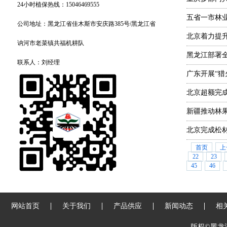
24小时植保热线：15046469555
五省一市林
公司地址：黑龙江省佳木斯市安庆路385号/黑龙江省
北京着力提
讷河市老菜镇共福机耕队
黑龙江部署
联系人：刘经理
广东开展“
北京超额完
新疆推动林
北京完成松
首页
上
22
23
45
46
网站首页
关于我们
产品供应
新闻动态
相
版权©黑龙