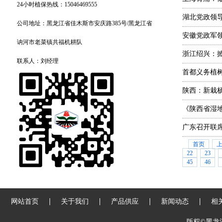
24小时植保热线：15046469555
湖北党政领
公司地址：黑龙江省佳木斯市安庆路385号/黑龙江省
安徽党政军
讷河市老菜镇共福机耕队
浙江绍兴：
联系人：刘经理
首都义务植树
陕西：新栽
《陕西省湿
广东召开联
首页
22
23
45
46
网站首页
关于我们
产品供应
新闻动态
相
版权©黑龙