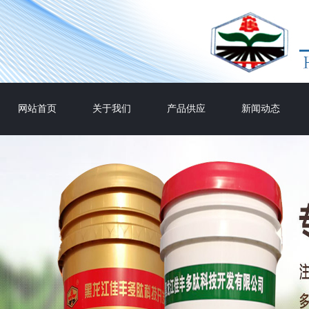
网站首页
关于我们
产品供应
新闻动态